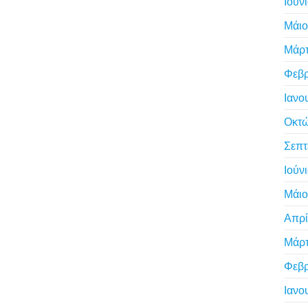
Ιούν
Μάιο
Μάρτ
Φεβρ
Ιανο
Οκτώ
Σεπτ
Ιούν
Μάιο
Απρί
Μάρτ
Φεβρ
Ιανο