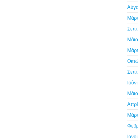
Αύγο
Μάρτ
Σεπτ
Μάιο
Μάρτ
Οκτώ
Σεπτ
Ιούν
Μάιο
Απρί
Μάρτ
Φεβρ
Ιανο