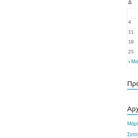
Δ
4
11
18
25
« Μ
Πρό
Αρχ
Μάρτ
Σεπτ