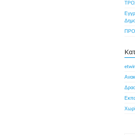
ΤΡ
Εγγρ
Δημο
ΠΡΟ
Kατ
etwi
Ανακ
Δρασ
Εκπα
Χωρί