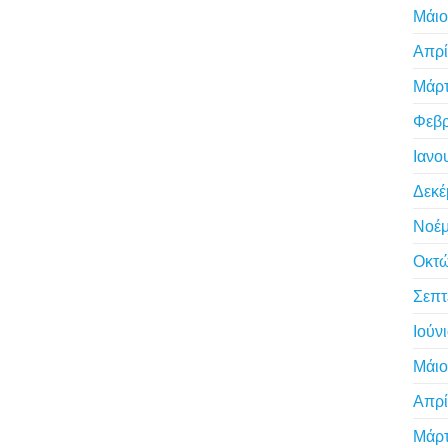
Μάιο
Απρί
Μάρτ
Φεβρ
Ιανο
Δεκέ
Νοέμ
Οκτώ
Σεπτ
Ιούν
Μάιο
Απρί
Μάρτ