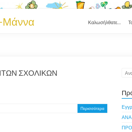
ς-Μάννα
Καλωσήλθατε…
Τ
ΤΩΝ ΣΧΟΛΙΚΩΝ
Πρ
Εγγρ
Περισσότερα
ΑΝΑ
ΠΡΟ