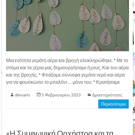
Μια ενότητα γεμάτη αέρα και βροχή ολοκληρώθηκε. * Με το
στόμα και τα χέρια μας δημιουργήσαμε ήχους. Και του αέρα
και της βροχής. * Φτιάξαμε σύννεφα γεμάτα νερό και αέρα
για να φουσκώσει το μπαλόνι … μόνο του. * Κρατήσαμε
dimvaris
5 Φεβρουαρίου 2023
Δραστηριότητες
Περισσότερα
«Η Συμφωνική Ορχήστρα και τα