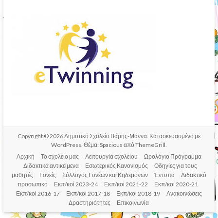
Copyright © 2026
Δημοτικό Σχολείο Βάρης-Μάννα
. Κατασκευασμένο με
WordPress
. Θέμα: Spacious από
ThemeGrill
.
Αρχική
Το σχολείο μας
Λειτουργία σχολείου
Ωρολόγιο Πρόγραμμα
Διδακτικά αντικείμενα
Εσωτερικός Κανονισμός
Οδηγίες για τους
μαθητές
Γονείς
Σύλλογος Γονέων και Κηδεμόνων
Έντυπα
Διδακτικό
προσωπικό
Εκπ/κοί 2023-24
Εκπ/κοί 2021-22
Εκπ/κοί 2020-21
Εκπ/κοί 2016-17
Εκπ/κοί 2017-18
Εκπ/κοί 2018-19
Ανακοινώσεις
Δραστηριότητες
Επικοινωνία