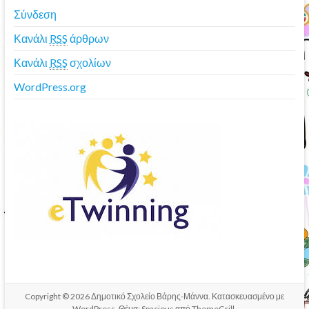
Σύνδεση
Κανάλι
RSS
άρθρων
Κανάλι
RSS
σχολίων
WordPress.org
Copyright © 2026
Δημοτικό Σχολείο Βάρης-Μάννα
. Κατασκευασμένο με
WordPress
. Θέμα: Spacious από
ThemeGrill
.